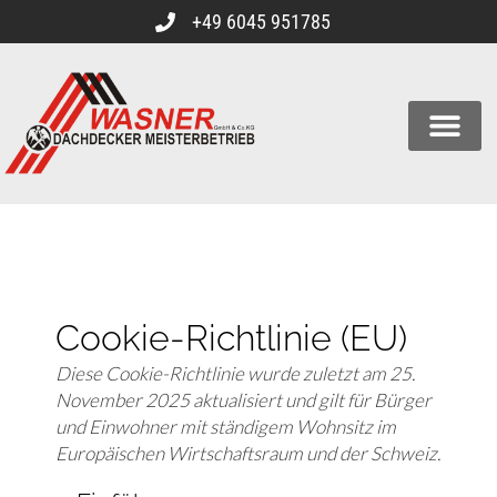
+49 6045 951785
Cookie-Richtlinie (EU)
Diese Cookie-Richtlinie wurde zuletzt am 25.
November 2025 aktualisiert und gilt für Bürger
und Einwohner mit ständigem Wohnsitz im
Europäischen Wirtschaftsraum und der Schweiz.